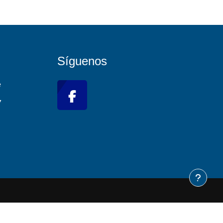
Síguenos
e
7