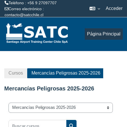
Teléfono : +56 9 27097707
Acceder
Correo electrónico :
contacto@satcchile.cl
Salta al contenido principal
Página Principal
Cursos
Mercancías Peligrosas 2025-2026
Mercancías Peligrosas 2025-2026
Categorías
Buscar cursos