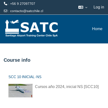
: +56 9 27097707
Log in
:
contacto@satcchile.cl
Skip to main content
Home
Course info
SCC 10 INICIAL -NS
Cursos año 2024, inicial NS [SCC10]