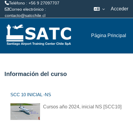
Teléfono : +56 9 27097707
Acceder
Correo electrónico :
contacto@satcchile.cl
Salta al contenido principal
Página Principal
Información del curso
SCC 10 INICIAL -NS
Cursos año 2024, inicial NS [SCC10]