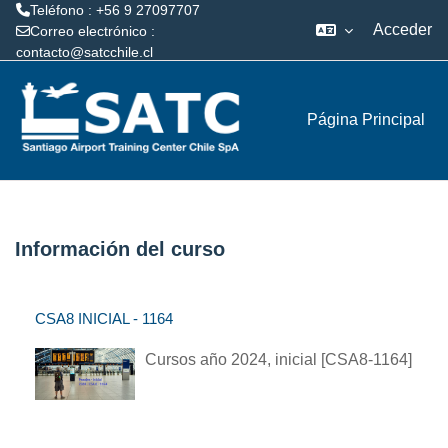
Teléfono : +56 9 27097707
Acceder
Correo electrónico :
contacto@satcchile.cl
Salta al contenido principal
Página Principal
Información del curso
CSA8 INICIAL - 1164
Cursos año 2024, inicial [CSA8-1164]