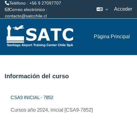
Teléfono : +56 9 27097707
Acceder
Correo electrónico :
contacto@satcchile.cl
Salta al contenido principal
Página Principal
Información del curso
CSA9 INICIAL - 7852
Cursos año 2024, inicial [CSA9-7852]