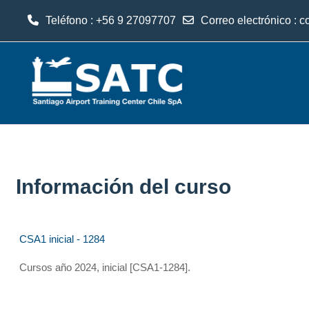
Teléfono : +56 9 27097707
Correo electrónico :
c
Salta al contenido principal
Información del curso
CSA1 inicial - 1284
Cursos año 2024, inicial [CSA1-1284].