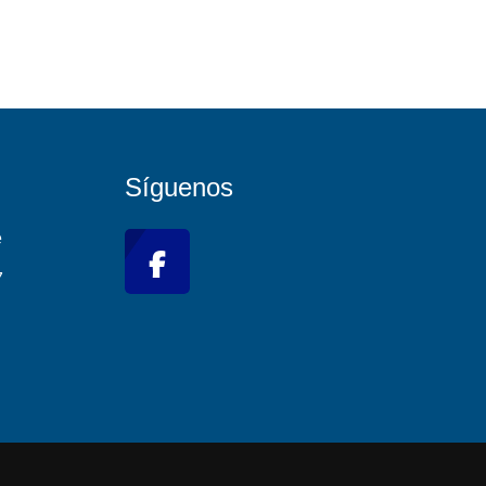
Síguenos
e
7