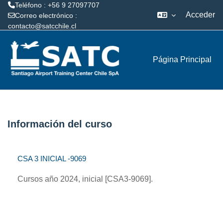
Teléfono : +56 9 27097707
Acceder
Correo electrónico :
contacto@satcchile.cl
Salta al contenido principal
Página Principal
Información del curso
CSA 3 INICIAL -9069
Cursos año 2024, inicial [CSA3-9069].