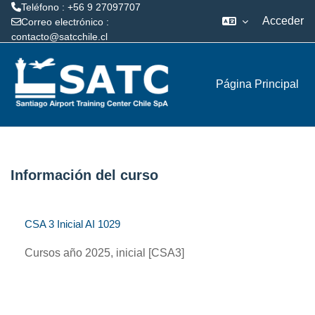
Teléfono : +56 9 27097707
Acceder
Correo electrónico :
contacto@satcchile.cl
Salta al contenido principal
Página Principal
Información del curso
CSA 3 Inicial AI 1029
Cursos año 2025, inicial [CSA3]