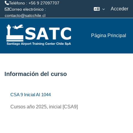
Teléfono : +56 9 27097707
Acceder
Correo electrónico :
contacto@satcchile.cl
Salta al contenido principal
Página Principal
Información del curso
CSA 9 Inicial AI 1044
Cursos año 2025, inicial [CSA9]