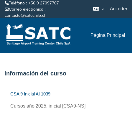
Teléfono : +56 9 27097707
Acceder
Correo electrónico :
contacto@satcchile.cl
Salta al contenido principal
Página Principal
Información del curso
CSA 9 Inicial AI 1039
Cursos año 2025, inicial [CSA9-NS]