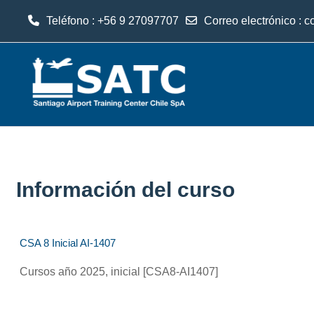
Teléfono : +56 9 27097707
Correo electrónico :
c
Salta al contenido principal
Información del curso
CSA 8 Inicial AI-1407
Cursos año 2025, inicial [CSA8-AI1407]