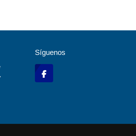
Síguenos
e
7