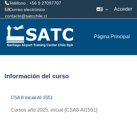
Teléfono : +56 9 27097707
Acceder
Correo electrónico :
contacto@satcchile.cl
Salta al contenido principal
Página Principal
Información del curso
CSA 8 Inicial AI-1551
Cursos año 2025, inicial [CSA8-AI1551]