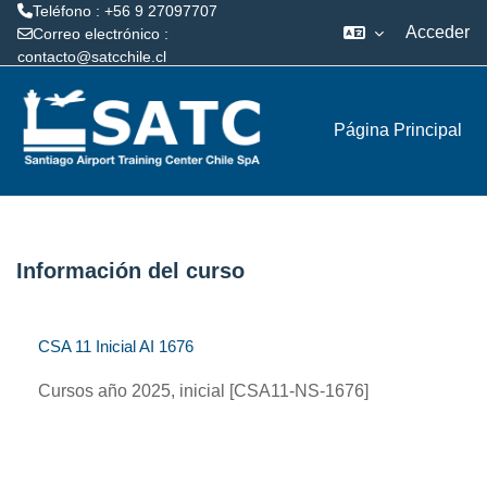
Teléfono : +56 9 27097707
Acceder
Correo electrónico :
contacto@satcchile.cl
Salta al contenido principal
Página Principal
Información del curso
CSA 11 Inicial AI 1676
Cursos año 2025, inicial [CSA11-NS-1676]