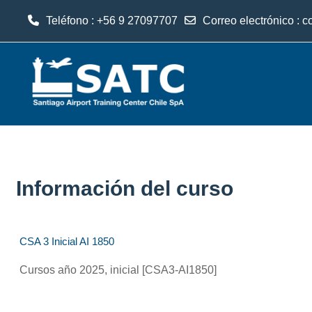
Teléfono : +56 9 27097707
Correo electrónico :
c
Salta al contenido principal
Información del curso
CSA 3 Inicial AI 1850
Cursos año 2025, inicial [CSA3-AI1850]