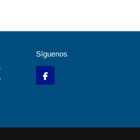
Síguenos
e
7