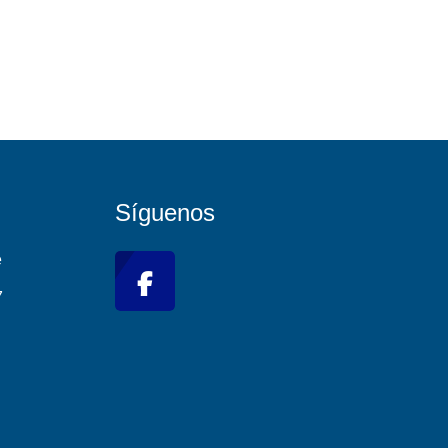
Síguenos
e
7