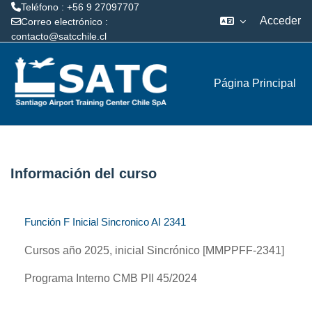
Teléfono : +56 9 27097707
Acceder
Correo electrónico :
contacto@satcchile.cl
Salta al contenido principal
Página Principal
Información del curso
Función F Inicial Sincronico AI 2341
Cursos año 2025, inicial Sincrónico [MMPPFF-2341]
Programa Interno CMB PII 45/2024