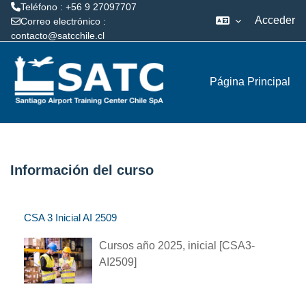
Teléfono : +56 9 27097707
Acceder
Correo electrónico :
contacto@satcchile.cl
Salta al contenido principal
Página Principal
Información del curso
CSA 3 Inicial AI 2509
Cursos año 2025, inicial [CSA3-
AI2509]