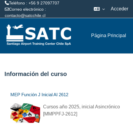
Teléfono : +56 9 27097707
Acceder
Correo electrónico :
contacto@satcchile.cl
Salta al contenido principal
Página Principal
Información del curso
MEP Función J Inicial AI 2612
Cursos año 2025, inicial Asincrónico
[MMPPFJ-2612]