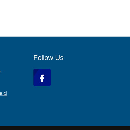
Follow Us
e
e.cl