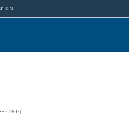
hile.cl
PPFH-2807]