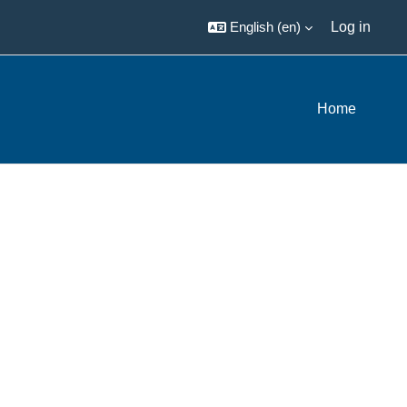
English ‎(en)‎
Log in
Home