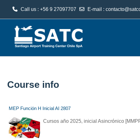
Call us
: +56 9 27097707
E-mail
:
contacto@satcc
Skip to main content
Course info
MEP Función H Inicial AI 2807
Cursos año 2025, inicial Asincrónico [MM