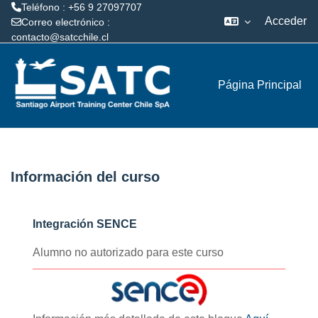
Teléfono : +56 9 27097707
Acceder
Correo electrónico :
contacto@satcchile.cl
Salta al contenido principal
Página Principal
Información del curso
Integración SENCE
Alumno no autorizado para este curso