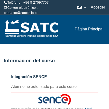
Teléfono : +56 9 27097707
Acceder
Correo electrónico :
contacto@satcchile.cl
Salta al contenido principal
Página Principal
Información del curso
Integración SENCE
Alumno no autorizado para este curso