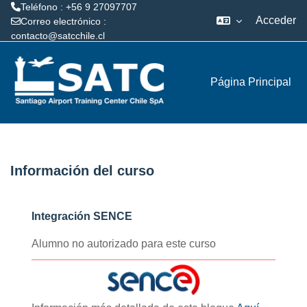
Teléfono : +56 9 27097707
Acceder
Correo electrónico :
contacto@satcchile.cl
Salta al contenido principal
Página Principal
Información del curso
Integración SENCE
Alumno no autorizado para este curso