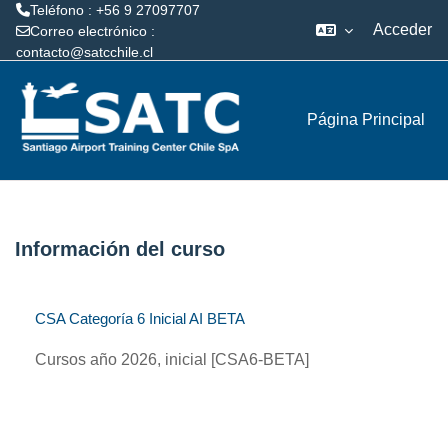
Teléfono : +56 9 27097707
Acceder
Correo electrónico :
contacto@satcchile.cl
Salta al contenido principal
Página Principal
Información del curso
CSA Categoría 6 Inicial AI BETA
Cursos año 2026, inicial [CSA6-BETA]