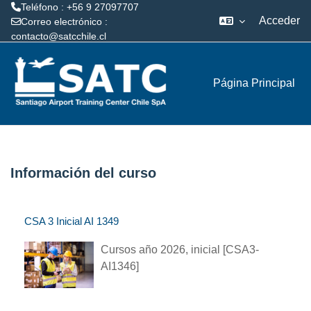
Teléfono : +56 9 27097707
Acceder
Correo electrónico :
contacto@satcchile.cl
Salta al contenido principal
Página Principal
Información del curso
CSA 3 Inicial AI 1349
Cursos año 2026, inicial [CSA3-
AI1346]