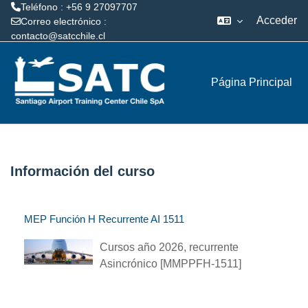
Teléfono : +56 9 27097707
Acceder
Correo electrónico :
contacto@satcchile.cl
Salta al contenido principal
Página Principal
Información del curso
MEP Función H Recurrente AI 1511
Cursos año 2026, recurrente
Asincrónico [MMPPFH-1511]