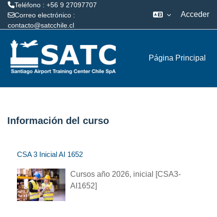
Teléfono : +56 9 27097707
Acceder
Correo electrónico :
contacto@satcchile.cl
Salta al contenido principal
Página Principal
Información del curso
CSA 3 Inicial AI 1652
Cursos año 2026, inicial [CSA3-
AI1652]