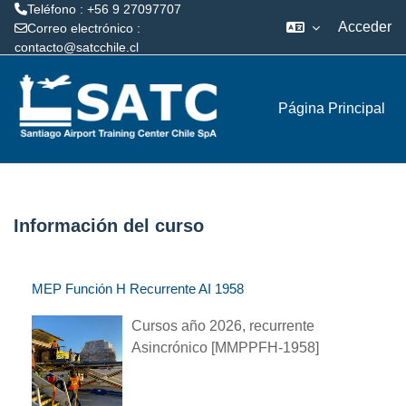
Teléfono : +56 9 27097707
Acceder
Correo electrónico :
contacto@satcchile.cl
Salta al contenido principal
Página Principal
Información del curso
MEP Función H Recurrente AI 1958
Cursos año 2026, recurrente
Asincrónico [MMPPFH-1958]