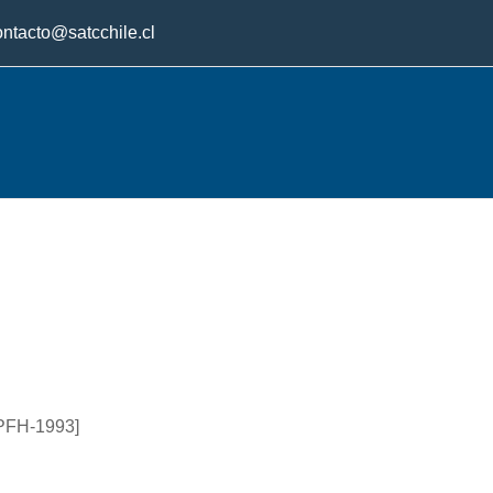
ontacto@satcchile.cl
PPFH-1993]