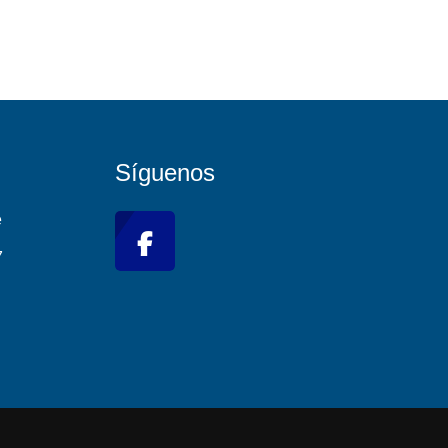
Síguenos
e
7